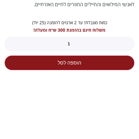
לאנשי המילואים והחיילים החוזרים לחיים האזרחיים.
כמות מוגבלת! עד 2 ארגזים להזמנה (25 יח')
משלוח חינם בהזמנת 300 ש״ח ומעלה!
הוספה לסל
פרטים נוספים:
🧾 תכולה: 750 מ”ל
🍇 זן הענבים: Malbec
📍 מקור: יקב רמת נגב
🕯️ כשר לפסח | לא מבושל | כוהל: 13%