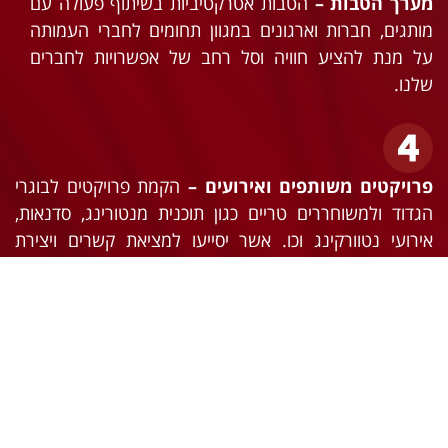
מערך הטבות –
הטבות אטרקטיביות בשיתוף פעולה עם
מותגים, חברות וארגונים במגוון תחומים לחברי העמותה
על מנת להציע חוויה וסל רחב של אפשרויות לחברים
שלנו.
פרויקטים משותפים ואירועים –
הקמת פרויקטים לבוגרי
הגדוד ולמשוחררים טריים כגון תוכנית מנטורינג, סדנאות,
אירועי נטוורקינג וכו. אשר יסייעו למציאת קשרים ויצירת
מפגשים עם כלל הקהילה שלנו. בנוסף, שימור הקשר בין
חברי העמותה דרך אירועים ופעילויות מעניינות, מסיבות
טיולים ויצירת חוויות משותפות.
תמיכה בחיילי הגדוד הסדיר –
סיוע ותמיכה לחיילי הגדוד,