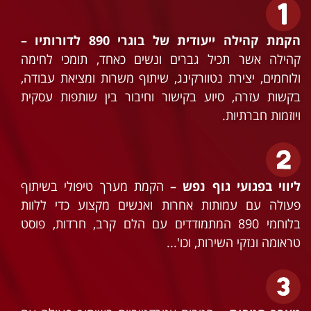
הקמת קהילה ייעודית של בוגרי 890 לדורותיו –
קהילה אשר תכיל גברים ונשים כאחד, תומכי לחימה
ולוחמים, יצירת נטוורקינג, שיתוף משרות ומציאת עבודה,
בקשות עזרה, סיוע בקישור וחיבור בין שותפות עסקית
ויוזמות חברתיות.
ליווי בפגועי גוף נפש –
הקמת מערך טיפולי בשיתוף
פעולה עם עמותות אחרות ואנשים מקצוע כדי ללוות
בלוחמי 890 המתמודדים עם הלם קרב, חרדות, פוסט
טראומה ונזקי השירות, וכו'...