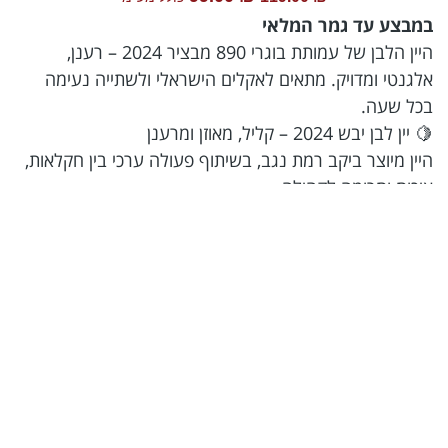
במבצע עד גמר המלאי
היין הלבן של עמותת בוגרי 890 מבציר 2024 – רענן,
אלגנטי ומדויק. מתאים לאקלים הישראלי ולשתייה נעימה
בכל שעה.
🍋 יין לבן יבש 2024 – קליל, מאוזן ומרענן
היין מיוצר ביקב רמת נגב, בשיתוף פעולה ערכי בין חקלאות,
איכות ותרומה לקהילה.
עמותת בוגרי ״אפעה״ 890 מייצרת בכל שנה יין ישראלי
כשר, כסמל לאחדות ולאהבת הארץ והאדם – "יין ישמח
לבב אנוש".
כמות מוגבלת! עד 2 ארגזים להזמנה (25 יח')
משלוח חינם בהזמנת 300 ש״ח ומעלה!